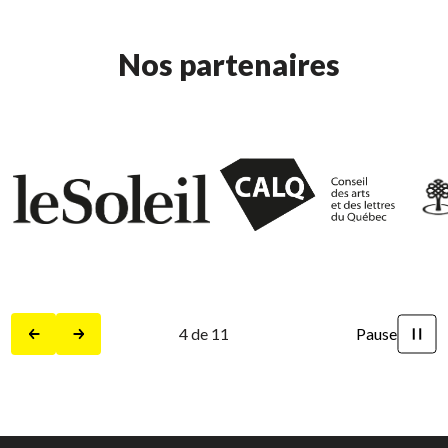
Nos partenaires
4
de
11
Pause
Précédent
Suivant