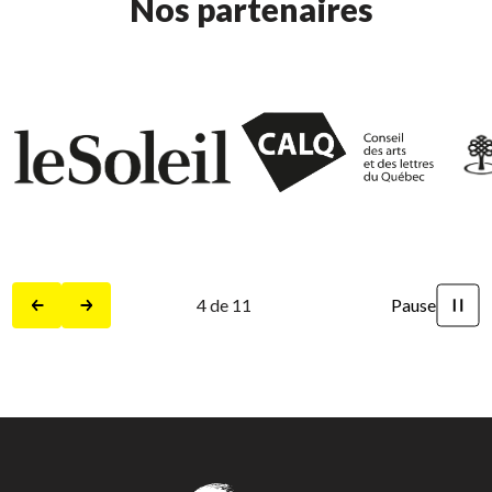
Nos partenaires
5
de
11
Pause
Précédent
Suivant