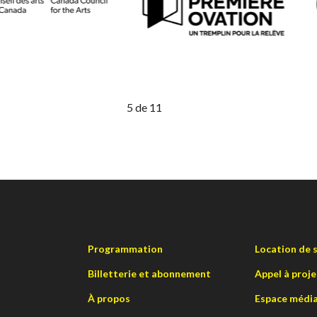
5
de
11
Programmation
Location de s
Billetterie et abonnement
Appel à proje
À propos
Espace médi