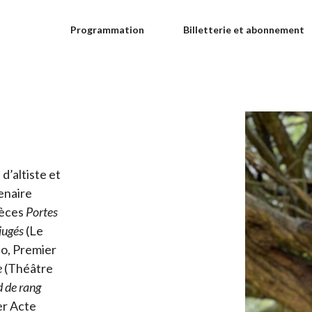
Programmation
Billetterie et abonnement
d’altiste et
enaire
ièces
Portes
jugés
(Le
lo, Premier
e
(Théâtre
 de rang
er Acte