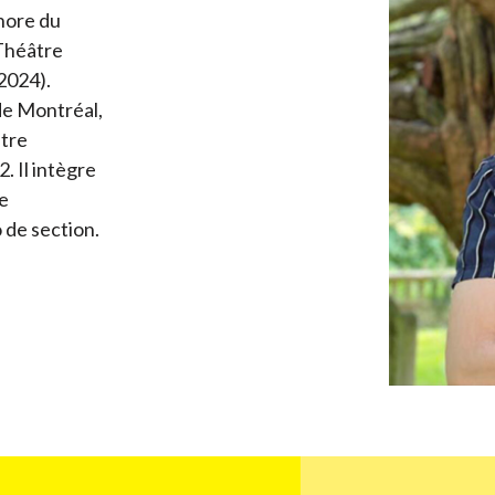
onore du
Théâtre
 2024).
de Montréal,
stre
 Il intègre
re
 de section.