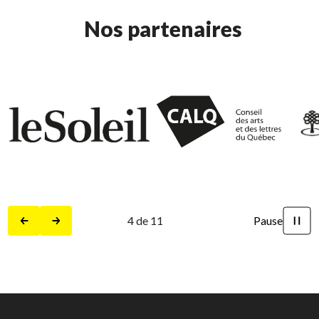
Nos partenaires
5
de
11
Pause
Précédent
Suivant