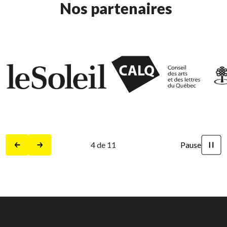
Nos partenaires
5
de
11
Pause
Précédent
Suivant