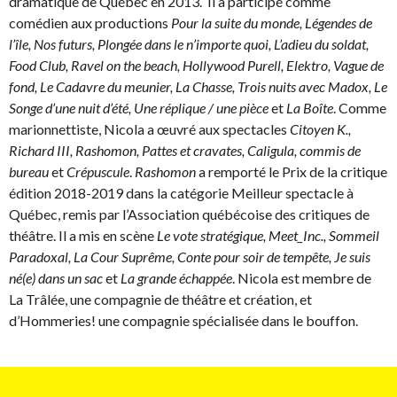
dramatique de Québec en 2013. Il a participé comme
comédien aux productions
Pour la suite du monde,
Légendes de
l’île, Nos futurs, Plongée dans le n’importe quoi, L’adieu du soldat,
Food Club, Ravel on the beach, Hollywood Purell, Elektro, Vague de
fond, Le Cadavre du meunier, La Chasse, Trois nuits avec Madox, Le
Songe d’une nuit d’été, Une réplique / une pièce
et
La Boîte
. Comme
marionnettiste, Nicola a œuvré aux spectacles
Citoyen K.,
Richard III, Rashomon, Pattes et cravates, Caligula, commis de
bureau
et
Crépuscule
.
Rashomon
a remporté le Prix de la critique
édition 2018-2019 dans la catégorie Meilleur spectacle à
Québec, remis par l’Association québécoise des critiques de
théâtre. Il a mis en scène
Le vote stratégique,
Meet_Inc., Sommeil
Paradoxal, La Cour Suprême, Conte pour soir de tempête, Je suis
né(e) dans un sac
et
La grande échappée
. Nicola est membre de
La Trâlée, une compagnie de théâtre et création, et
d’Hommeries! une compagnie spécialisée dans le bouffon.