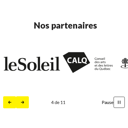
Nos partenaires
4
de
11
Pause
Précédent
Suivant