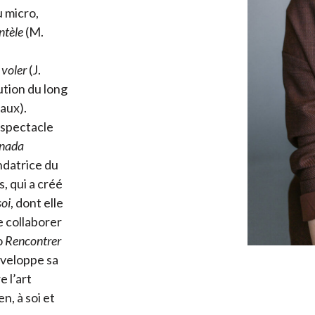
 micro,
ntèle
(M.
.
 voler
(J.
bution du long
aux).
 spectacle
nada
ndatrice du
, qui a créé
soi
, dont elle
e collaborer
o
Rencontrer
veloppe sa
e l’art
n, à soi et