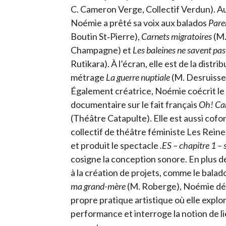
C. Cameron Verge, Collectif Verdun). Au
Noémie a prêté sa voix aux balados
Pare
Boutin St‑Pierre),
Carnets migratoires
(M
Champagne) et
Les baleines ne savent pas
Rutikara). À l’écran, elle est de la distri
métrage
La guerre nuptiale
(M. Desruisse
Également créatrice, Noémie coécrit le
documentaire sur le fait français
Oh! Ca
(Théâtre Catapulte). Elle est aussi cofo
collectif de théâtre féministe Les Reines
et produit le spectacle
.ES – chapitre 1 – 
cosigne la conception sonore. En plus d
à la création de projets, comme le balad
ma grand-mère
(M. Roberge), Noémie dé
propre pratique artistique où elle explor
performance et interroge la notion de lie