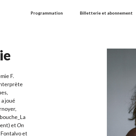
Programmation
Billetterie et abonnement
ie
mie F.
interprète
ues,
 a joué
rnoyer,
 bouche_La
dent) et
On
 Fontalvo et