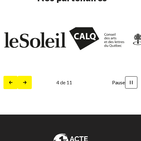
5
de
11
Pause
Précédent
Suivant