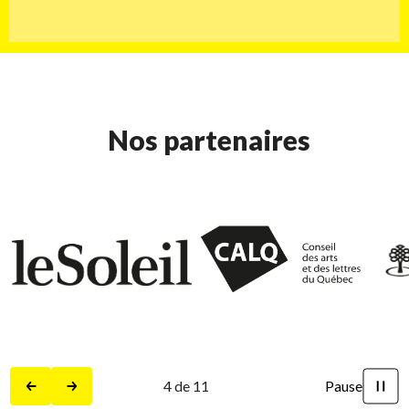
Nos partenaires
5
de
11
Pause
Précédent
Suivant