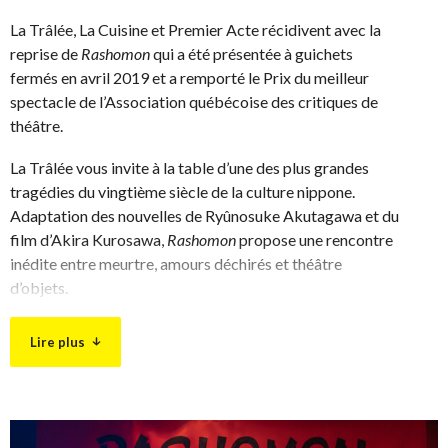
La Trâlée, La Cuisine et Premier Acte récidivent avec la
reprise de
Rashomon
qui a été présentée à guichets
fermés en avril 2019 et a remporté le Prix du meilleur
spectacle de l’Association québécoise des critiques de
théâtre.
La Trâlée vous invite à la table d’une des plus grandes
tragédies du vingtième siècle de la culture nippone.
Adaptation des nouvelles de Ryûnosuke Akutagawa et du
film d’Akira Kurosawa,
Rashomon
propose une rencontre
inédite entre meurtre, amours déchirés et théâtre
d’objets.
Un bûcheron, un moine et un vagabond se réfugient sous
Lire plus
les décombres de la gigantesque porte Rashô de la ville
de Kyôto. Ils discutent du procès auquel ils viennent
d’assister. On y accuse le bandit Tajomaru du meurtre
crapuleux d’un samouraï et du viol de sa femme. Nous