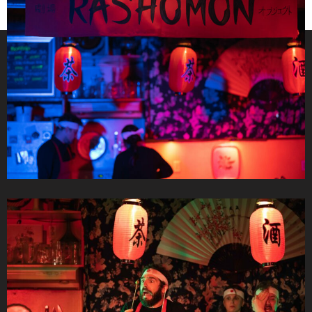
entendrons alors, tour à tour, les récits des personnages
entourant cette affaire. À notre époque d’opiniâtreté et
d’affrontements constants où chacun et chacune oppose
le reste du monde à sa version des faits, ce récit nous
rappelle que la réalité nous échappe bien souvent.
Lorsque le vice et la volonté de survivre coûte que coûte
prennent place, comment dénouer le fil fort ténu de la
vérité ?
Présenté du dimanche au mercredi à 18h, au
restaurant La cuisine 205, rue St-Vallier Est